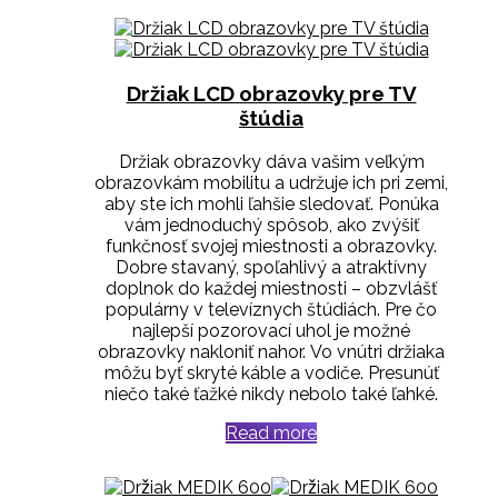
Držiak LCD obrazovky pre TV
štúdia
Držiak obrazovky dáva vašim veľkým
obrazovkám mobilitu a udržuje ich pri zemi,
aby ste ich mohli ľahšie sledovať.
Ponúka
vám jednoduchý spôsob, ako zvýšiť
funkčnosť svojej miestnosti a obrazovky.
Dobre stavaný, spoľahlivý a atraktívny
doplnok do každej miestnosti – obzvlášť
populárny v televíznych štúdiách.
Pre čo
najlepší pozorovací uhol je možné
obrazovky nakloniť nahor.
Vo vnútri držiaka
môžu byť skryté káble a vodiče.
Presunúť
niečo také ťažké nikdy nebolo také ľahké.
Read more