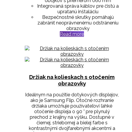
obojkov s priemerom 060 mm
Integrovaná správa káblov pre čistú a
upratanú inštaláciu
Bezpečnostné skrutky pomáhajú
zabrániť neoprávnenému odstráneniu
obrazovky
Read more
Držiak na kolieskach s otočením
obrazovky
Ideálnym na použitie dotykových displejov,
ako je Samsung Flip. Otočné rozhranie
držiaka umožňuje používateľovi ľahké
otočenie displeja o 90 ° pre plynulý
prechod z krajiny na výšku. Dostupné v
čiernej, striebornej a bielej farbe s
kontrastnými dvojfarebnými akcentmi a