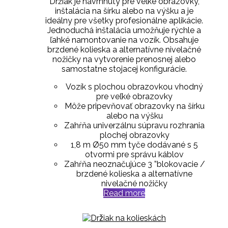
Držiak je navrhnutý pre veľké obrazovky,
inštalácia na šírku alebo na výšku a je
ideálny pre všetky profesionálne aplikácie.
Jednoduchá inštalácia umožňuje rýchle a
ľahké namontovanie na vozík. O
bsahuje
brzdené kolieska a alternatívne nivelačné
nožičky na vytvorenie prenosnej alebo
samostatne stojacej konfigurácie.
Vozík s plochou obrazovkou vhodný
pre veľké obrazovky
Môže pripevňovať obrazovky na šírku
alebo na výšku
Zahŕňa univerzálnu súpravu rozhrania
plochej obrazovky
1,8 m Ø50 mm tyče dodávané s 5
otvormi pre správu káblov
Zahŕňa neoznačujúce 3 ”blokovacie /
brzdené kolieska a alternatívne
nivelačné nožičky
Read more