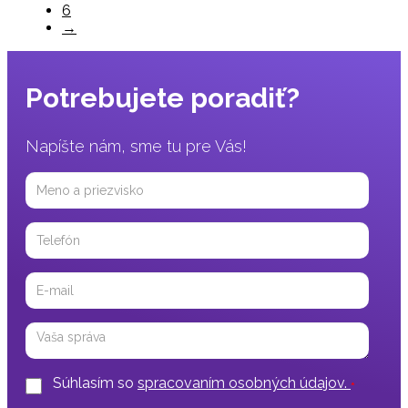
6
→
Potrebujete poradiť?
Napíšte nám, sme tu pre Vás!
Meno
a
priezvisko
Telefón
Email
Správa
Súhlasím so
spracovaním osobných údajov.
*