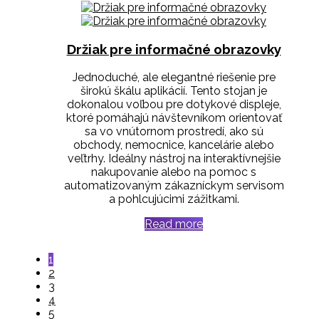
Držiak pre informačné obrazovky
Jednoduché, ale elegantné riešenie pre
širokú škálu aplikácií. Tento stojan je
dokonalou voľbou pre dotykové displeje,
ktoré pomáhajú návštevníkom orientovať
sa vo vnútornom prostredí, ako sú
obchody, nemocnice, kancelárie alebo
veľtrhy. Ideálny nástroj na interaktívnejšie
nakupovanie alebo na pomoc s
automatizovaným zákazníckym servisom
a pohlcujúcimi zážitkami.
Read more
1
2
3
4
5