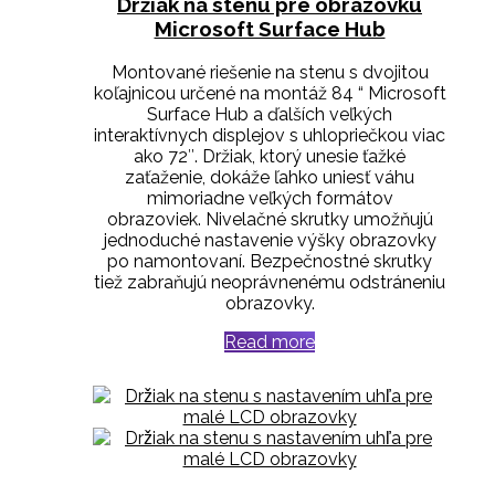
Držiak na stenu pre obrazovku
Microsoft Surface Hub
Montované riešenie na stenu s dvojitou
koľajnicou určené na montáž 84 “ Microsoft
Surface Hub a ďalších veľkých
interaktívnych displejov s uhlopriečkou viac
ako 72″.
Držiak, ktorý unesie ťažké
zaťaženie, dokáže ľahko uniesť váhu
mimoriadne veľkých formátov
obrazoviek.
Nivelačné skrutky umožňujú
jednoduché nastavenie výšky obrazovky
po namontovaní.
Bezpečnostné skrutky
tiež zabraňujú neoprávnenému odstráneniu
obrazovky.
Read more