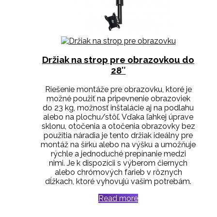
Držiak na strop pre obrazovkou do
28″
Riešenie montáže pre obrazovku, ktoré je
možné použiť na pripevnenie obrazoviek
do 23 kg, možnosť inštalácie aj na podlahu
alebo na plochu/stôľ.
Vďaka ľahkej úprave
sklonu, otočenia a otočenia obrazovky bez
použitia náradia je tento držiak ideálny pre
montáž na šírku alebo na výšku a umožňuje
rýchle a jednoduché prepínanie medzi
nimi.
Je k dispozícii s výberom čiernych
alebo chrómových farieb v rôznych
dĺžkach, ktoré vyhovujú vašim potrebám.
Read more