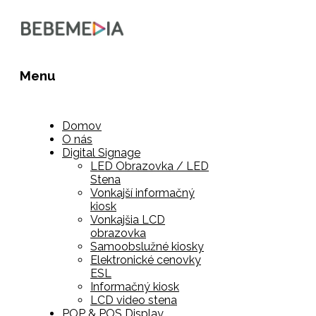
Menu
Domov
O nás
Digital Signage
LED Obrazovka / LED
Stena
Vonkajší informačný
kiosk
Vonkajšia LCD
obrazovka
Samoobslužné kiosky
Elektronické cenovky
ESL
Informačný kiosk
LCD video stena
POP & POS Display