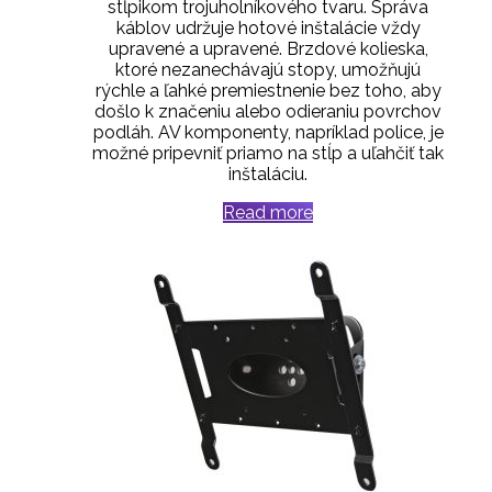
stĺpikom trojuholníkového tvaru. Správa
káblov udržuje hotové inštalácie vždy
upravené a upravené. Brzdové kolieska,
ktoré nezanechávajú stopy, umožňujú
rýchle a ľahké premiestnenie bez toho, aby
došlo k značeniu alebo odieraniu povrchov
podláh. AV komponenty, napríklad police, je
možné pripevniť priamo na stĺp a uľahčiť tak
inštaláciu.
Read more