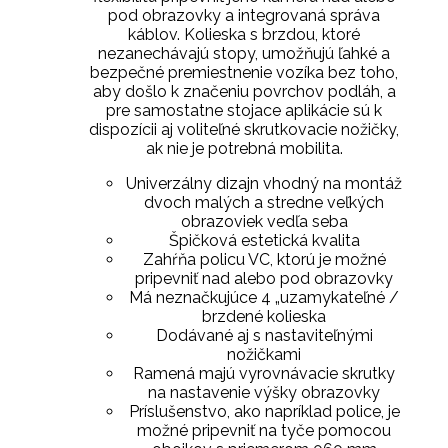
pod obrazovky a integrovaná správa
káblov. Kolieska s brzdou, ktoré
nezanechávajú stopy, umožňujú ľahké a
bezpečné premiestnenie vozíka bez toho,
aby došlo k značeniu povrchov podláh, a
pre samostatne stojace aplikácie sú k
dispozícii aj voliteľné skrutkovacie nožičky,
ak nie je potrebná mobilita.
Univerzálny dizajn vhodný na montáž
dvoch malých a stredne veľkých
obrazoviek vedľa seba
Špičková estetická kvalita
Zahŕňa policu VC, ktorú je možné
pripevniť nad alebo pod obrazovky
Má neznačkujúce 4 „uzamykateľné /
brzdené kolieska
Dodávané aj s nastaviteľnými
nožičkami
Ramená majú vyrovnávacie skrutky
na nastavenie výšky obrazovky
Príslušenstvo, ako napríklad police, je
možné pripevniť na tyče pomocou