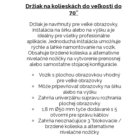
Držiak na kolieskách do veľkosti do
70″
Držiak je navrhnutý pre veľké obrazovky,
inštalácia na šírku alebo na výšku a je
ideálny pre všetky profesionálne
aplikácie. Jednoduchá inštalácia umožňuje
rýchle a ľahké namontovanie na vozík.
Obsahuje brzdené kolieska a alternatívne
nivelačné nožičky na vytvorenie prenosnej
alebo samostatne stojacej konfigurácie.
Vozík s plochou obrazovkou vhodný
pre veľké obrazovky
Môže pripevňovať obrazovky na šírku
alebo na výšku
Zahŕňa univerzálnu súpravu rozhrania
plochej obrazovky
1,8 m Ø50 mm tyče dodávané s 5
otvormi pre správu káblov
Zahŕňa neoznačujúce 3 ”blokovacie /
brzdené kolieska a alternatívne
nivelačné nožičky