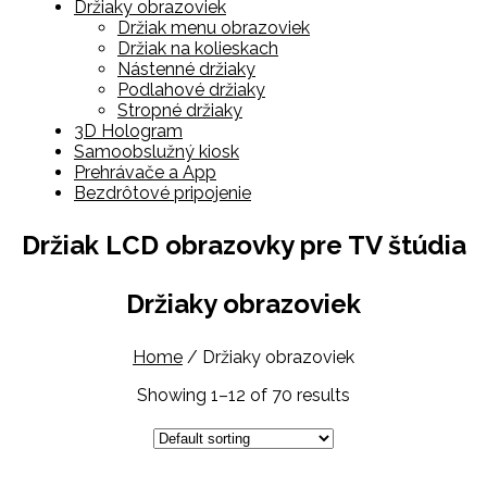
Držiaky obrazoviek
Držiak menu obrazoviek
Držiak na kolieskach
Nástenné držiaky
Podlahové držiaky
Stropné držiaky
3D Hologram
Samoobslužný kiosk
Prehrávače a App
Bezdrôtové pripojenie
Držiak LCD obrazovky pre TV štúdia
Držiaky obrazoviek
Home
/
Držiaky obrazoviek
Showing 1–12 of 70 results