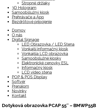
Stropné držiaky
3D Hologram
Samoobslužný kiosk
Prehrávače a App
Bezdrôtové pripojenie
Skip
Domov
to
O nás
content
Digital Signage
LED Obrazovka / LED Stena
Vonkajší informačný kiosk
Vonkajšia LCD obrazovka
Samoobslužné kiosky
Elektronické cenovky ESL
Informačný kiosk
LCD video stena
POP & POS Display
Softvér
Prenájom
Novinky
Kontakt
Dotyková obrazovka PCAP 55″ – BMWP55B