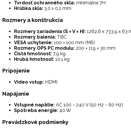
Tvrdosť ochranného skla:
minimálne 7H
Hrúbka skla:
3,0 ± 0,2 mm
Rozmery a konštrukcia
Rozmery zariadenia (Š × V × H):
1262.6 x 733.9 x 63
Rozmery balenia:
TBC
VESA uchytenie:
100 × 100 mm (M6)
Rozmery OPS PC modulu:
200 × 119 × 30 mm
Čistá hmotnosť:
7,9 kg
Hrubá hmotnosť:
10,1 kg
Pripojenie
Video vstup:
HDMI
Napájanie
Vstupné napätie:
AC 100 ~ 240 V (50 Hz ~ 60 Hz)
Spotreba energie:
40 W
Prevádzkové podmienky