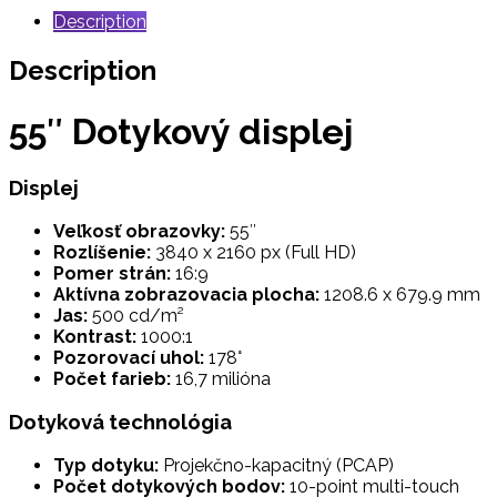
Description
Description
55″ Dotykový displej
Displej
Veľkosť obrazovky:
55″
Rozlíšenie:
3840 x 2160 px (Full HD)
Pomer strán:
16:9
Aktívna zobrazovacia plocha:
1208.6 x 679.9 mm
Jas:
500 cd/m²
Kontrast:
1000:1
Pozorovací uhol:
178°
Počet farieb:
16,7 milióna
Dotyková technológia
Typ dotyku:
Projekčno-kapacitný (PCAP)
Počet dotykových bodov:
10-point multi-touch