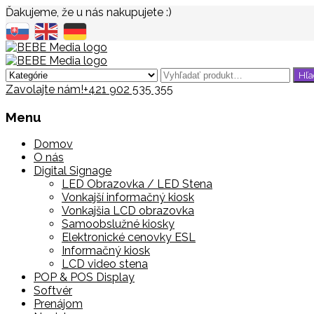
Ďakujeme, že u nás nakupujete :)
Zavolajte nám!
+421 902 535 355
Menu
Domov
O nás
Digital Signage
LED Obrazovka / LED Stena
Vonkajší informačný kiosk
Vonkajšia LCD obrazovka
Samoobslužné kiosky
Elektronické cenovky ESL
Informačný kiosk
LCD video stena
POP & POS Display
Softvér
Prenájom