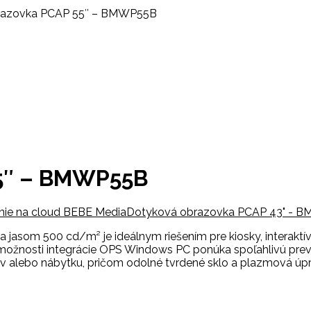
razovka PCAP 55″ – BMWP55B
55″ – BMWP55B
enie na cloud BEBE Media
Dotyková obrazovka PCAP 43" - 
jasom 500 cd/m² je ideálnym riešením pre kiosky, interaktív
 a možnosti integrácie OPS Windows PC ponúka spoľahlivú pr
v alebo nábytku, pričom odolné tvrdené sklo a plazmová úp