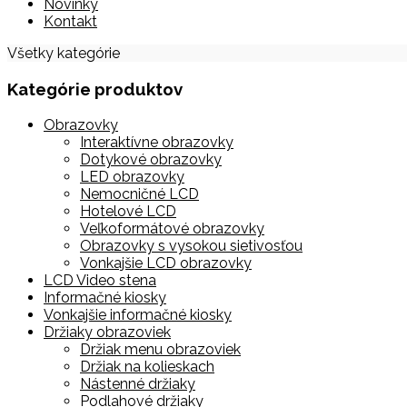
Novinky
Kontakt
Všetky kategórie
Kategórie produktov
Obrazovky
Interaktívne obrazovky
Dotykové obrazovky
LED obrazovky
Nemocničné LCD
Hotelové LCD
Veľkoformátové obrazovky
Obrazovky s vysokou sietivosťou
Vonkajšie LCD obrazovky
LCD Video stena
Informačné kiosky
Vonkajšie informačné kiosky
Držiaky obrazoviek
Držiak menu obrazoviek
Držiak na kolieskach
Nástenné držiaky
Podlahové držiaky