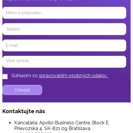
Meno
a
priezvisko
Telefón
Email
Správa
Súhlasím so
spracovaním osobných údajov.
*
Kontaktujte nás
Kancelária: Apollo Business Centre, Block E,
Prievozská 4, SK-821 09 Bratislava