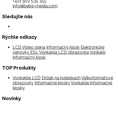
+421 902 535 355
info@bebe-media.com
Sledujte nás
Rýchle odkazy
LCD Video stena
Informačný kiosk
Elektronické
cenovky ESL
Vonkajšia LCD obrazovka
Vonkajší
informačný kiosk
TOP Produkty
Vonkajšie LCD
Držiak na kolieskach
Veľkoformátové
obrazovky
Informačné kiosky
Vonkajšie informačné
kiosky
Novinky