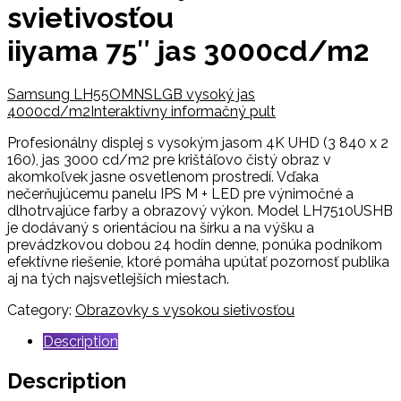
svietivosťou
iiyama 75″ jas 3000cd/m2
Samsung LH55OMNSLGB vysoký jas
4000cd/m2
Interaktívny informačný pult
Profesionálny displej s vysokým jasom 4K UHD (3 840 x 2
160), jas 3000 cd/m2 pre krištáľovo čistý obraz v
akomkoľvek jasne osvetlenom prostredí. Vďaka
nečerňujúcemu panelu IPS M + LED pre výnimočné a
dlhotrvajúce farby a obrazový výkon. Model LH7510USHB
je dodávaný s orientáciou na šírku a na výšku a
prevádzkovou dobou 24 hodín denne, ponúka podnikom
efektívne riešenie, ktoré pomáha upútať pozornosť publika
aj na tých najsvetlejších miestach.
Category:
Obrazovky s vysokou sietivosťou
Description
Description