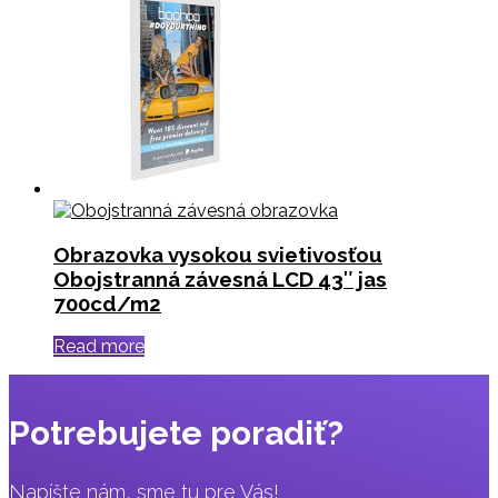
Obrazovka vysokou svietivosťou
Obojstranná závesná LCD 43″ jas
700cd/m2
Read more
Potrebujete poradiť?
Napíšte nám, sme tu pre Vás!