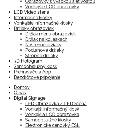
Obrazovky s vysokou sietivosťou
Vonkajšie LCD obrazovky
LCD Video stena
Informačné kiosky
Vonkajšie informačné kiosky
Držiaky obrazoviek
Držiak menu obrazoviek
Držiak na kolieskach
Nástenné držiaky
Podlahové držiaky
Stropné držiaky
3D Hologram
Samoobslužný kiosk
Prehrávače a App
Bezdrôtové pripojenie
Skip
Domov
to
O nás
content
Digital Signage
LED Obrazovka / LED Stena
Vonkajší informačný kiosk
Vonkajšia LCD obrazovka
Samoobslužné kiosky
Elektronické cenovky ESL