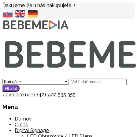
Ďakujeme, že u nás nakupujete :)
Zavolajte nám!
+421 902 535 355
Menu
Domov
O nás
Digital Signage
LED Obrazovka / LED Stena