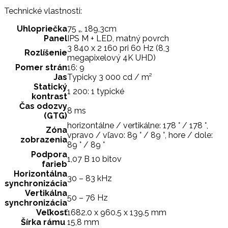
Technické vlastnosti:
Uhlopriečka
75 „, 189,3cm
Panel
IPS M + LED, matný povrch
3 840 x 2 160 pri 60 Hz (8,3
Rozlíšenie
megapixelový 4K UHD)
Pomer strán
16: 9
Jas
Typicky 3 000 cd / m²
Statický
1 200: 1 typické
kontrast
Čas odozvy
8 ms
(GTG)
horizontálne / vertikálne: 178 ° / 178 °,
Zóna
vpravo / vľavo: 89 ° / 89 °, hore / dole:
zobrazenia
89 ° / 89 °
Podpora
1,07 B 10 bitov
farieb
Horizontálna
30 – 83 kHz
synchronizácia
Vertikálna
50 – 76 Hz
synchronizácia
Veľkosť
1682.0 x 960.5 x 139.5 mm
Šírka rámu
15,8 mm