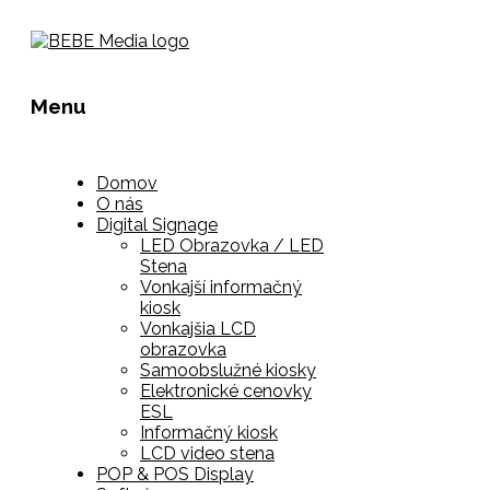
Menu
Domov
O nás
Digital Signage
LED Obrazovka / LED
Stena
Vonkajší informačný
kiosk
Vonkajšia LCD
obrazovka
Samoobslužné kiosky
Elektronické cenovky
ESL
Informačný kiosk
LCD video stena
POP & POS Display