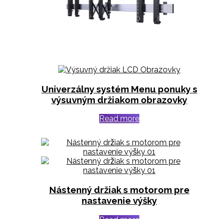
Univerzálny systém Menu ponuky s
výsuvným držiakom obrazovky
Read more
Nástenný držiak s motorom pre
nastavenie výšky