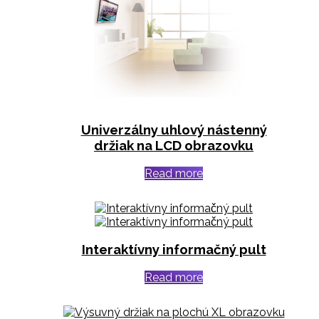
Univerzálny uhlový nástenný
držiak na LCD obrazovku
Read more
Interaktívny informačný pult
Read more