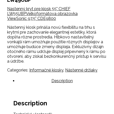
Nastenný kryt pre kiosk 55" CHIEF
LW55UBP
Veľkoformátova obrazovka
ViewSonic 97.5" CDE9800
Nástenný kiosk prináša novú flexibilitu na
trhu s
krytmi pre zachovanie elegantnej estetiky, ktorá
dopĺňa
rôzne prostredia. Hĺbkovo nastaviteľný
vonkajší rám umožňuje použitie
rôznych displejov a
umožňuje budúce zmeny displeja.
Exkluzívny dizajn
otočného rámu udržuje displej pripevnený k rámu
po
otvorení, aby získal bezkonkurenčný prístup k servisu
a údržbe.
Categories:
Informačné kiosky
,
Nástenné držiaky
Description
Description