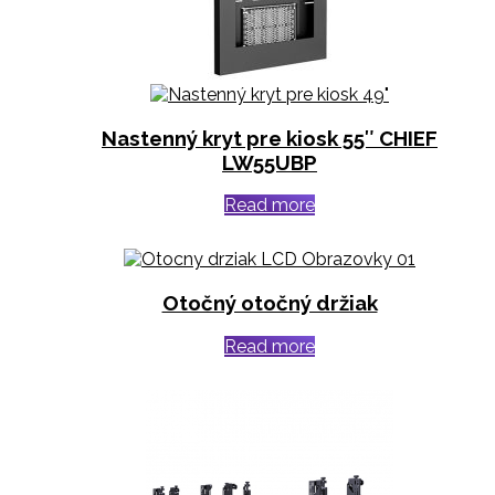
Nastenný kryt pre kiosk 55″ CHIEF
LW55UBP
Read more
Otočný otočný držiak
Read more