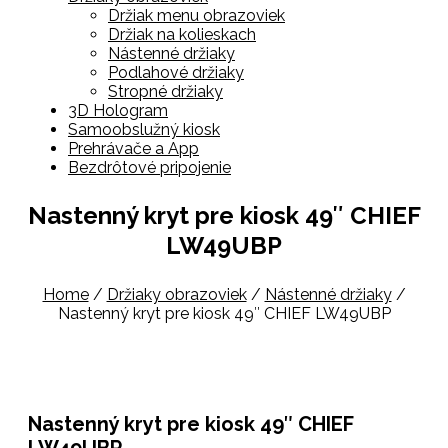
Držiak menu obrazoviek
Držiak na kolieskach
Nástenné držiaky
Podlahové držiaky
Stropné držiaky
3D Hologram
Samoobslužný kiosk
Prehrávače a App
Bezdrôtové pripojenie
Nastenný kryt pre kiosk 49″ CHIEF
LW49UBP
Home
/
Držiaky obrazoviek
/
Nástenné držiaky
/
Nastenný kryt pre kiosk 49″ CHIEF LW49UBP
Nastenný kryt pre kiosk 49″ CHIEF
LW49UBP