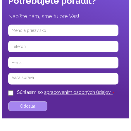
Potrebujete poradiť?
Napíšte nám, sme tu pre Vás!
Meno
a
priezvisko
Telefón
Email
Správa
Súhlasím so
spracovaním osobných údajov.
*