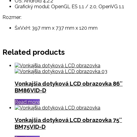
OS: Android 4.2.2
Grafický modul: OpenGL ES 1.1 / 2.0, OpenVG 1.1
Rozmer:
ŠxVxH: 397 mm x 737 mm x 120 mm
Related products
Vonkajšia dotyková LCD obrazovka 86″
BM86VID-D
Read more
Vonkajšia dotyková LCD obrazovka 75″
BM75VID-D