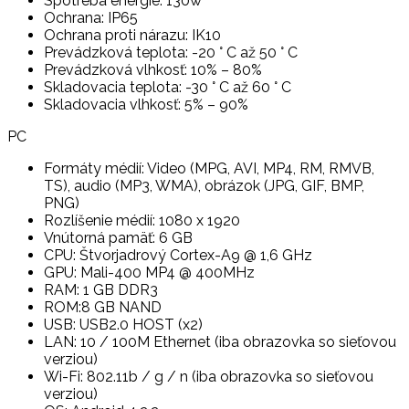
Spotreba energie: 130w
Ochrana: IP65
Ochrana proti nárazu: IK10
Prevádzková teplota: -20 ° C až 50 ° C
Prevádzková vlhkosť: 10% – 80%
Skladovacia teplota: -30 ° C až 60 ° C
Skladovacia vlhkosť: 5% – 90%
PC
Formáty médií: Video (MPG, AVI, MP4, RM, RMVB,
TS), audio (MP3, WMA), obrázok (JPG, GIF, BMP,
PNG)
Rozlíšenie médií: 1080 x 1920
Vnútorná pamäť: 6 GB
CPU: Štvorjadrový Cortex-A9 @ 1,6 GHz
GPU: Mali-400 MP4 @ 400MHz
RAM: 1 GB DDR3
ROM:8 GB NAND
USB: USB2.0 HOST (x2)
LAN: 10 / 100M Ethernet (iba obrazovka so sieťovou
verziou)
Wi-Fi: 802.11b / g / n (iba obrazovka so sieťovou
verziou)