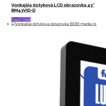
Vonkajšia dotyková LCD obrazovka 43″
BM43VID-D
Read more