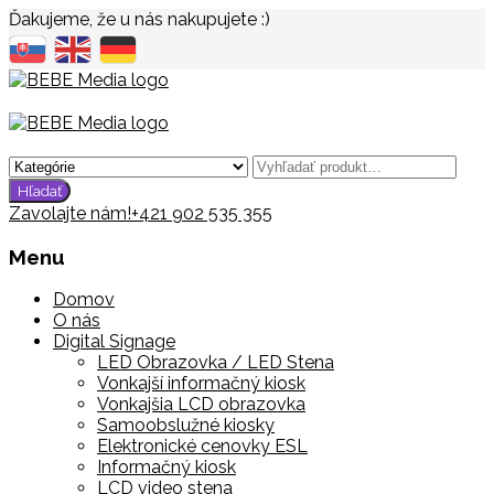
Ďakujeme, že u nás nakupujete :)
Zavolajte nám!
+421 902 535 355
Menu
Domov
O nás
Digital Signage
LED Obrazovka / LED Stena
Vonkajší informačný kiosk
Vonkajšia LCD obrazovka
Samoobslužné kiosky
Elektronické cenovky ESL
Informačný kiosk
LCD video stena