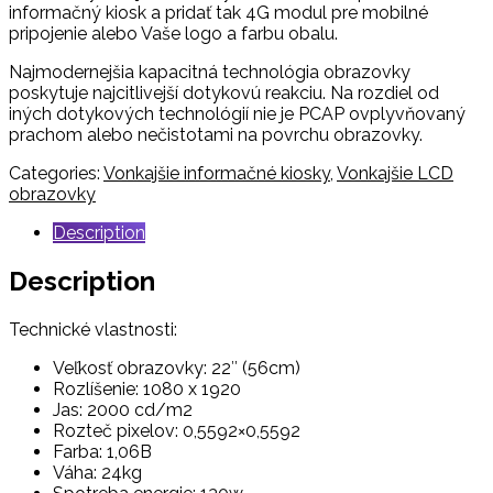
informačný kiosk a pridať tak 4G modul pre mobilné
pripojenie alebo Vaše logo a farbu obalu.
Najmodernejšia kapacitná technológia obrazovky
poskytuje najcitlivejší dotykovú reakciu. Na rozdiel od
iných dotykových technológií nie je PCAP ovplyvňovaný
prachom alebo nečistotami na povrchu obrazovky.
Categories:
Vonkajšie informačné kiosky
,
Vonkajšie LCD
obrazovky
Description
Description
Technické vlastnosti:
Veľkosť obrazovky: 22″ (56cm)
Rozlíšenie: 1080 x 1920
Jas: 2000 cd/m2
Rozteč pixelov: 0,5592×0,5592
Farba: 1,06B
Váha: 24kg