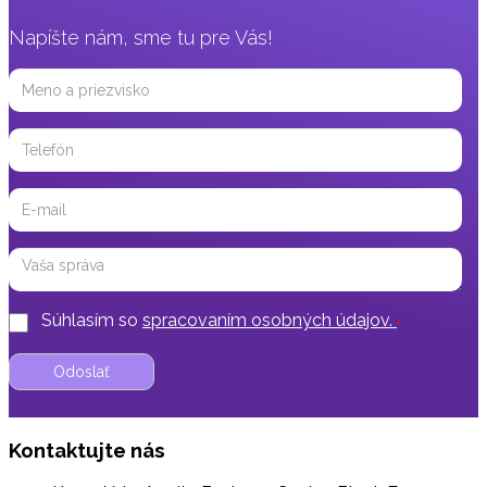
Napíšte nám, sme tu pre Vás!
Meno
a
priezvisko
Telefón
Email
Správa
Súhlasím so
spracovaním osobných údajov.
*
Kontaktujte nás