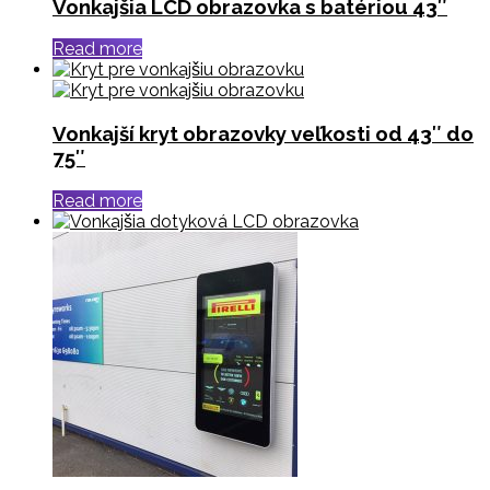
Vonkajšia LCD obrazovka s batériou 43″
Read more
Vonkajší kryt obrazovky veľkosti od 43″ do
75″
Read more