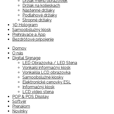
Držiak menu obrazoviek
Držiak na kolieskach
Nástenné držiaky
Podlahové držiaky
Stropné držiaky
3D Hologram
Samoobslužný kiosk
Prehrávače a App
Bezdrôtové pripojenie
Skip
Domov
to
O nás
content
Digital Signage
LED Obrazovka / LED Stena
Vonkajší informačný kiosk
Vonkajšia LCD obrazovka
Samoobslužné kiosky
Elektronické cenovky ESL
Informačný kiosk
LCD video stena
POP & POS Display
Softvér
Prenájom
Novinky