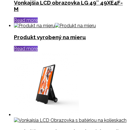
Vonkajšia LCD obrazovka LG 49″ 49XE4F-
M
Read more
Produkt vyrobený na mieru
Read more