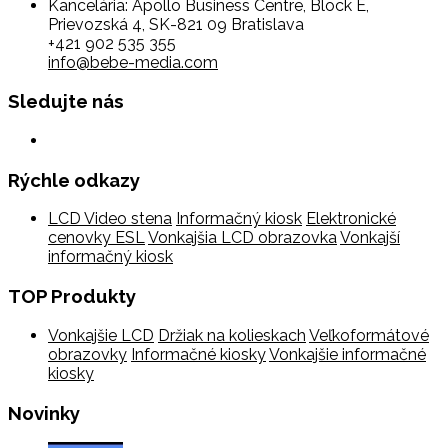
Kancelária: Apollo Business Centre, Block E,
Prievozská 4, SK-821 09 Bratislava
+421 902 535 355
info@bebe-media.com
Sledujte nás
Rýchle odkazy
LCD Video stena
Informačný kiosk
Elektronické
cenovky ESL
Vonkajšia LCD obrazovka
Vonkajší
informačný kiosk
TOP Produkty
Vonkajšie LCD
Držiak na kolieskach
Veľkoformátové
obrazovky
Informačné kiosky
Vonkajšie informačné
kiosky
Novinky