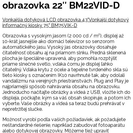
obrazovka 22″ BM22VID-D
Vonkajšia dotyková LCD obrazovka 43"
Vonkajší dotykový
informačný kiosky 75" BM75VIK-D
Obrazovka s vysokým jasom (2 000 cd / m²), displej až
10-krát jasnejšie ako domáci televízor so senzorom
automatického jasu. Vysoký jas obrazovky dosahuje
čitateľnosť obsahu aj na priamom slnku. Predná sklenená
plocha je špeciálne upravená, aby pomohla rozptýliť
priame slnečné svetlo, vďaka čomu je displej ľahko
čitateľný. Vďaka krytu z ocele a tepelne tvrdeného skla sú
tieto kiosky s označením IK10 navrhnuté tak, aby odolali
vandalizmu na verejných priestranstvách. Plug and Play je
najpriamejší spôsob nahrávania obsahu na obrazovku.
Jednoducho načítajte obrázky a videá z USB, vložte ich do
displeja, počkajte, kým sa váš obsah skopíruje, a potom ich
vyberte. Vaše obrázky a videá sa teraz budú prehrávať v
nepretržitej slučke.
Možnosť vyrobi podľa vaších požiadaviek, ak požadujete
neštandardné riešenie, napríklad zabudovať fotoaparátu
alebo dotykovej obrazovky. Môžeme tiež upraviť