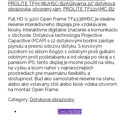
PROLITE TF5538UHSC-B2AG
Iiyama 22" dotyková
obrazovka, otvorený rám, PROLITE TF2215MC-B2
Full HD (1 920) Open Frame TF4338MSC je ideálne
riešenie interaktívneho displeja pre vzdelávanie,
kiosky, interaktívne digitálne značenie a komunikáciu
v obchode.
Dotyková technológia Projective
Capacitive (PCAP) s 12 dotykovými bodmi zaisťuje
plynulú a presnú odozvu dotyku.
S kovovým
puzdrom so sklom 60950-1 odolným proti guľkám,
odolným proti poškriabaniu a od okraja po okraj a s
panelom IPS;
tento displej je možné použiť na šírku,
na výšku a lícom nahor v najnáročnejších
prostrediach pre maximálnu flexibilitu a
dostupnosť.
Buď ako samostatné riešenie na stenu,
alebo ako vstavaný stôl alebo kiosk vďaka otvorom
na montáž Open Frame.
Category:
Dotykové obrazovky
Description