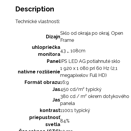
Description
Technické vlastnosti:
Sklo od okraja po okraj, Open
Dizajn
Frame
uhlopriečka
43 „, 108cm
monitora
Panel
IPS LED AG potiahnuté sklo
1 920 x 1 080 pri 60 Hz (2,1
natívne rozlíšenie
megapixelov Full HD)
Formát obrazu
16:9
Jas
450 cd/m² typický
380 cd / m² okrem dotykového
Jas
panela
kontrast
1100:1 typický
priepustnosť
84%
svetla