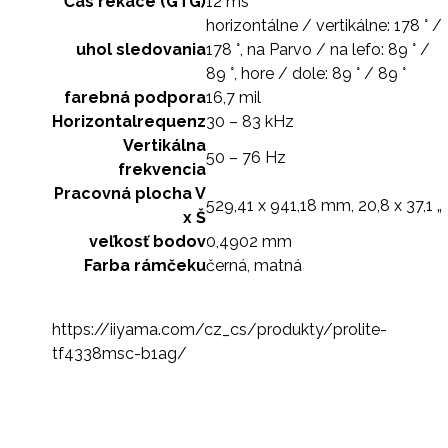
Čas rekace (GTG)
12 ms
horizontálne / vertikálne: 178 ° /
uhol sledovania
178 °, na Parvo / na lefo: 89 ° /
89 °, hore / dole: 89 ° / 89 °
farebná podpora
16,7 mil
Horizontalrequenz
30 – 83 kHz
Vertikálna
50 – 76 Hz
frekvencia
Pracovná plocha V
529,41 x 941,18 mm, 20,8 x 37,1 „
x Š
veľkosť bodov
0,4902 mm
Farba rámčeku
černá, matná
https://iiyama.com/cz_cs/produkty/prolite-
tf4338msc-b1ag/