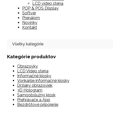
LCD video stena
POP & POS Display
Softvér
Prenájom
Novinky
Kontakt
Všetky kategórie
Kategórie produktov
Obrazovky
LCD Video stena
Informačné kiosky
Vonkajšie informačné kiosky
Držiaky obrazoviek
3D Hologram
Samoobslužný kiosk
Prehrávače a App
Bezdrôtové pripojenie