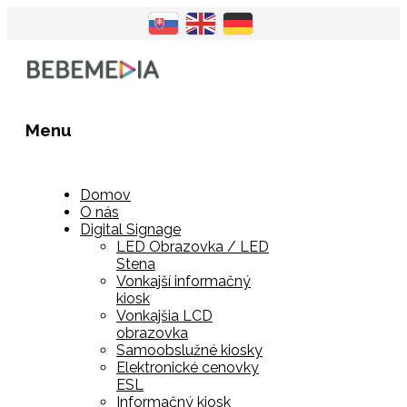
Menu
Domov
O nás
Digital Signage
LED Obrazovka / LED
Stena
Vonkajší informačný
kiosk
Vonkajšia LCD
obrazovka
Samoobslužné kiosky
Elektronické cenovky
ESL
Informačný kiosk